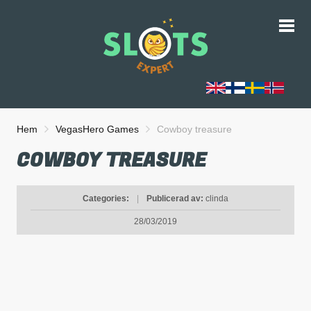
Hem
VegasHero Games
Cowboy treasure
COWBOY TREASURE
Categories:
|
Publicerad av:
clinda
28/03/2019