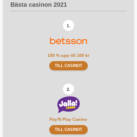
Bästa casinon 2021
1.
100 % upp till 100 kr
TILL CASINOT
2.
Pay'N Play Casino
TILL CASINOT