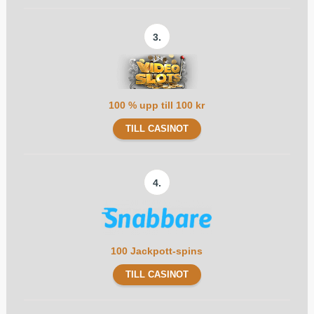
3.
100 % upp till 100 kr
TILL CASINOT
4.
100 Jackpott-spins
TILL CASINOT