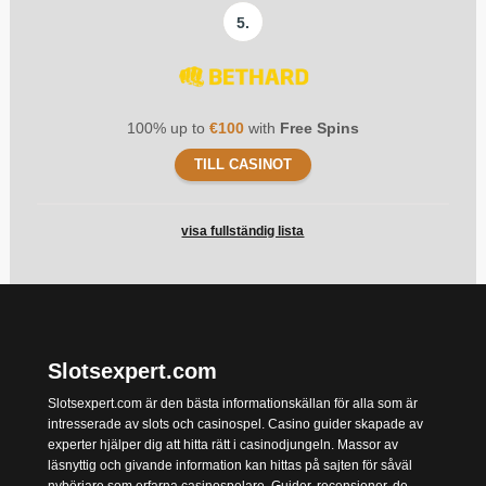
5.
100% up to
€100
with
Free Spins
TILL CASINOT
visa fullständig lista
Slotsexpert.com
Slotsexpert.com är den bästa informationskällan för alla som är
intresserade av slots och casinospel. Casino guider skapade av
experter hjälper dig att hitta rätt i casinodjungeln. Massor av
läsnyttig och givande information kan hittas på sajten för såväl
nybörjare som erfarna casinospelare. Guider, recensioner, de