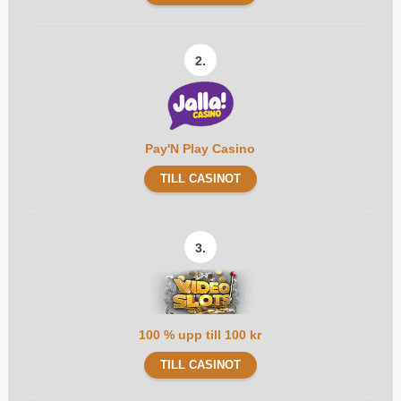
2.
Pay'N Play Casino
TILL CASINOT
3.
100 % upp till 100 kr
TILL CASINOT