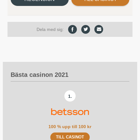
Dela med sig:
Bästa casinon 2021
1.
100 % upp till 100 kr
TILL CASINOT