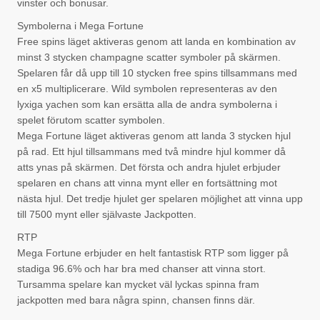
vinster och bonusar.
Symbolerna i Mega Fortune
Free spins läget aktiveras genom att landa en kombination av
minst 3 stycken champagne scatter symboler på skärmen.
Spelaren får då upp till 10 stycken free spins tillsammans med
en x5 multiplicerare. Wild symbolen representeras av den
lyxiga yachen som kan ersätta alla de andra symbolerna i
spelet förutom scatter symbolen.
Mega Fortune läget aktiveras genom att landa 3 stycken hjul
på rad. Ett hjul tillsammans med två mindre hjul kommer då
atts ynas på skärmen. Det första och andra hjulet erbjuder
spelaren en chans att vinna mynt eller en fortsättning mot
nästa hjul. Det tredje hjulet ger spelaren möjlighet att vinna upp
till 7500 mynt eller självaste Jackpotten.
RTP
Mega Fortune erbjuder en helt fantastisk RTP som ligger på
stadiga 96.6% och har bra med chanser att vinna stort.
Tursamma spelare kan mycket väl lyckas spinna fram
jackpotten med bara några spinn, chansen finns där.