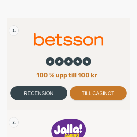
1.
100 % upp till 100 kr
RECENSION
TILL CASINOT
2.