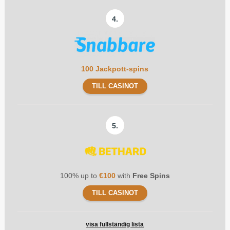
4.
100 Jackpott-spins
TILL CASINOT
5.
100% up to
€100
with
Free Spins
TILL CASINOT
visa fullständig lista