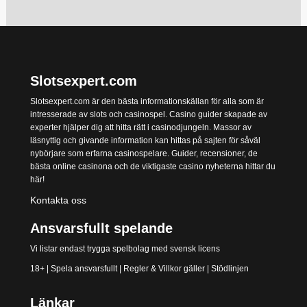
Slotsexpert.com
Slotsexpert.com är den bästa informationskällan för alla som är
intresserade av slots och casinospel. Casino guider skapade av
experter hjälper dig att hitta rätt i casinodjungeln. Massor av
läsnyttig och givande information kan hittas på sajten för såväl
nybörjare som erfarna casinospelare. Guider, recensioner, de
bästa online casinona och de viktigaste casino nyheterna hittar du
här!
Kontakta oss
Ansvarsfullt spelande
Vi listar endast trygga spelbolag med svensk licens
18+ | Spela ansvarsfullt | Regler & Villkor gäller |
Stödlinjen
Länkar