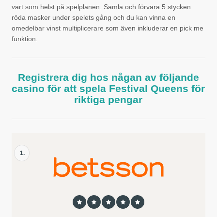
vart som helst på spelplanen. Samla och förvara 5 stycken
röda masker under spelets gång och du kan vinna en
omedelbar vinst multiplicerare som även inkluderar en pick me
funktion.
Registrera dig hos någan av följande
casino för att spela Festival Queens för
riktiga pengar
1.