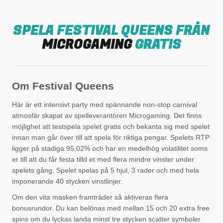
SPELA FESTIVAL QUEENS FRÅN
MICROGAMING
GRATIS
Om Festival Queens
Här är ett intensivt party med spännande non-stop carnival
atmosfär skapat av spelleverantören Microgaming. Det finns
möjlighet att testspela spelet gratis och bekanta sig med spelet
innan man går över till att spela för riktiga pengar. Spelets RTP
ligger på stadiga 95.02% och har en medelhög volatilitet soms
er till att du får festa tilld et med flera mindre vinster under
spelets gång. Spelet spelas på 5 hjul, 3 rader och med hela
imponerande 40 stycken vinstlinjer.
Om den vita masken framträder så aktiveras flera
bonusrundor. Du kan belönas med mellan 15 och 20 extra free
spins om du lyckas landa minst tre stycken scatter symboler