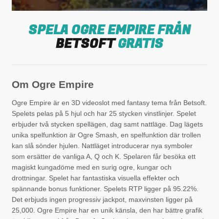
SPELA OGRE EMPIRE FRÅN
BETSOFT
GRATIS
Om Ogre Empire
Ogre Empire är en 3D videoslot med fantasy tema från Betsoft.
Spelets pelas på 5 hjul och har 25 stycken vinstlinjer. Spelet
erbjuder två stycken spellägen, dag samt nattläge. Dag lägets
unika spelfunktion är Ogre Smash, en spelfunktion där trollen
kan slå sönder hjulen. Nattläget introducerar nya symboler
som ersätter de vanliga A, Q och K. Spelaren får besöka ett
magiskt kungadöme med en surig ogre, kungar och
drottningar. Spelet har fantastiska visuella effekter och
spännande bonus funktioner. Spelets RTP ligger på 95.22%.
Det erbjuds ingen progressiv jackpot, maxvinsten ligger på
25,000. Ogre Empire har en unik känsla, den har bättre grafik