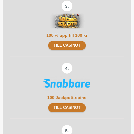
3.
100 % upp till 100 kr
TILL CASINOT
4.
100 Jackpott-spins
TILL CASINOT
5.