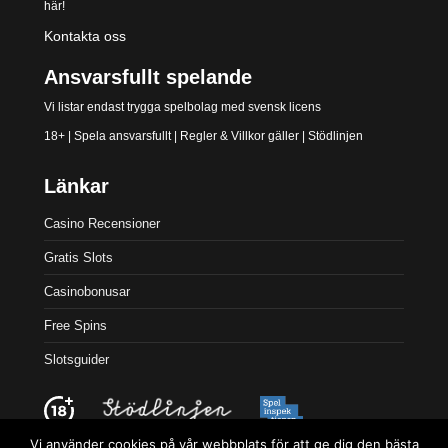
här!
Kontakta oss
Ansvarsfullt spelande
Vi listar endast trygga spelbolag med svensk licens
18+ | Spela ansvarsfullt | Regler & Villkor gäller |
Stödlinjen
Länkar
Casino Recensioner
Gratis Slots
Casinobonusar
Free Spins
Slotsguider
Vi använder cookies på vår webbplats för att ge dig den bästa