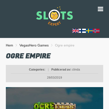
Hem
VegasHero Games
Ogre empire
OGRE EMPIRE
Categories:
|
Publicerad av:
clinda
28/03/2019