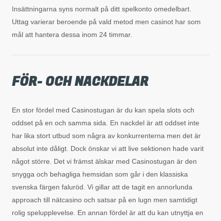
Insättningarna syns normalt på ditt spelkonto omedelbart.
Uttag varierar beroende på vald metod men casinot har som
mål att hantera dessa inom 24 timmar.
FÖR- OCH NACKDELAR
En stor fördel med Casinostugan är du kan spela slots och
oddset på en och samma sida. En nackdel är att oddset inte
har lika stort utbud som några av konkurrenterna men det är
absolut inte dåligt. Dock önskar vi att live sektionen hade varit
något större. Det vi främst älskar med Casinostugan är den
snygga och behagliga hemsidan som går i den klassiska
svenska färgen faluröd. Vi gillar att de tagit en annorlunda
approach till nätcasino och satsar på en lugn men samtidigt
rolig spelupplevelse. En annan fördel är att du kan utnyttja en