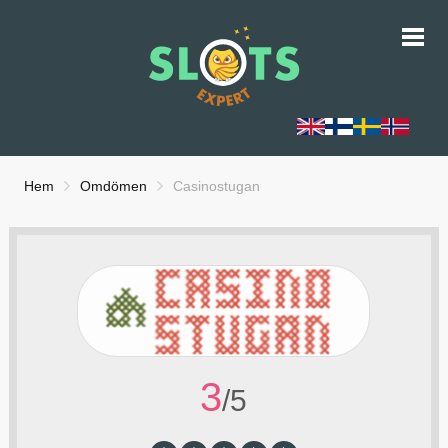
Hem
Omdömen
Casinostugan
3
/5