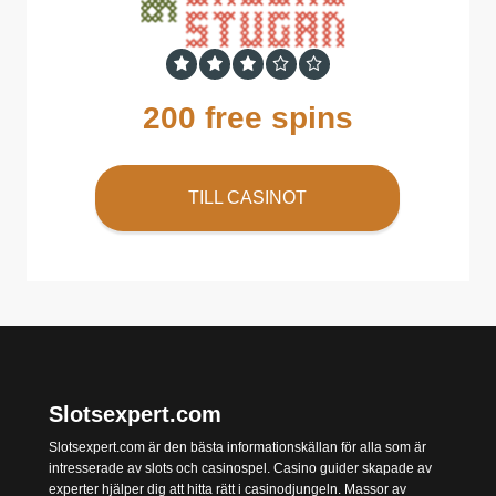
200 free spins
TILL CASINOT
Slotsexpert.com
Slotsexpert.com är den bästa informationskällan för alla som är
intresserade av slots och casinospel. Casino guider skapade av
experter hjälper dig att hitta rätt i casinodjungeln. Massor av