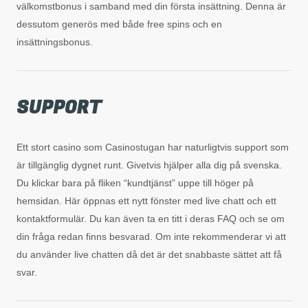
välkomstbonus i samband med din första insättning. Denna är
dessutom generös med både free spins och en
insättningsbonus.
SUPPORT
Ett stort casino som Casinostugan har naturligtvis support som
är tillgänglig dygnet runt. Givetvis hjälper alla dig på svenska.
Du klickar bara på fliken “kundtjänst” uppe till höger på
hemsidan. Här öppnas ett nytt fönster med live chatt och ett
kontaktformulär. Du kan även ta en titt i deras FAQ och se om
din fråga redan finns besvarad. Om inte rekommenderar vi att
du använder live chatten då det är det snabbaste sättet att få
svar.