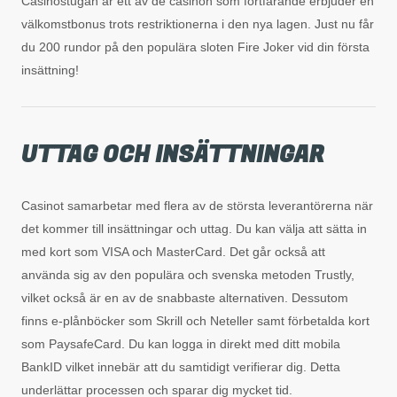
Casinostugan är ett av de casinon som fortfarande erbjuder en
välkomstbonus trots restriktionerna i den nya lagen. Just nu får
du 200 rundor på den populära sloten Fire Joker vid din första
insättning!
UTTAG OCH INSÄTTNINGAR
Casinot samarbetar med flera av de största leverantörerna när
det kommer till insättningar och uttag. Du kan välja att sätta in
med kort som VISA och MasterCard. Det går också att
använda sig av den populära och svenska metoden Trustly,
vilket också är en av de snabbaste alternativen. Dessutom
finns e-plånböcker som Skrill och Neteller samt förbetalda kort
som PaysafeCard. Du kan logga in direkt med ditt mobila
BankID vilket innebär att du samtidigt verifierar dig. Detta
underlättar processen och sparar dig mycket tid.