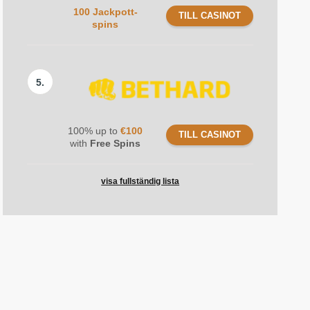
100 Jackpott-
TILL CASINOT
spins
5.
100% up to
€100
TILL CASINOT
with
Free Spins
visa fullständig lista