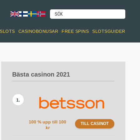
 SLOTS
CASINOBONUSAR
FREE SPINS
SLOTSGUIDER
Bästa casinon 2021
1.
100 % upp till 100
TILL CASINOT
kr