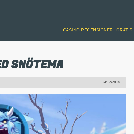
CASINO RECENSIONER
GRATIS
ED SNÖTEMA
09/12/2019